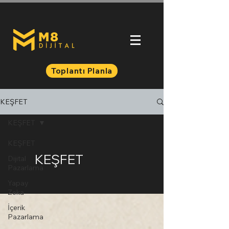
Toplantı Planla
KEŞFET
KEŞFET
KEŞFET
KEŞFET
Dijital
Pazarlama
Yapay
Zeka
İçerik
Pazarlama