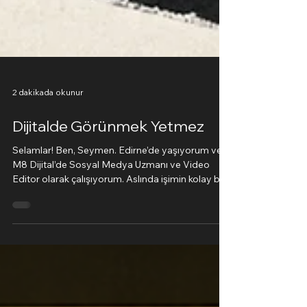
2 dakikada okunur
Dijitalde Görünmek Yetmez
Selamlar! Ben, Seymen. Edirne’de yaşıyorum ve
M8 Dijital’de Sosyal Medya Uzmanı ve Video
Editor olarak çalışıyorum. Aslında işimin kolay bir
tanımı yok. En basit haliyle, markaların dijitalde
kendilerini daha doğru ve güçlü anlatmasına
yardımcı olmaya çalışıyorum. Dijitalleşiyoruz
diyoruz da… hala yapay zekaya yenik