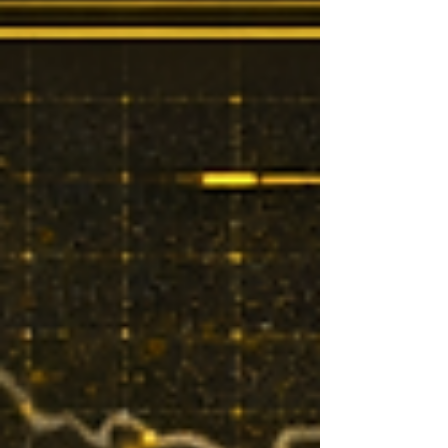
düştüğümüzü hissettirmeye çalışanlar oluyor.
“Ben onu GPT’ye yaptırdım ya, sen de üstünden
düzenleyiver…” Buna verebileceğimiz bir
cevabımız bulunmuyor maalesef,