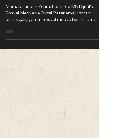
Dijitalde Güven Samimiyetle
Başlar
Merhabalar ben Zehra. Edirne’de M8 Dijital’de
Sosyal Medya ve Dijital Pazarlama U zmanı
olarak çalışıyorum Sosyal medya benim için
sadece içerik pazarlama değil; karşı tarafa güven
aşılamak, iyi bir izlenim vermek ve tamamıyla
samimiyet kurmak. Markanızı her zaman bir üst
seviyeye taşımayı hedefliyorum ve bunu
yaparken sadece profesyonel çekimlerle değil,
UGC pazarlaması sayesinde içerik üreticileri ile
çalışarak samimiyeti yakalıyorum ve bu sayede
insanlar gerçek deneyim ned