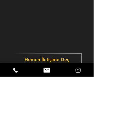
Hemen İletişime Geç
Copyright © 2023,
BİNSEKİZ DİJİTAL
PAZARLAMA DANIŞMANLIK REKLAMCILIK
YAZILIM LTD. ŞTİ.
M8 Dijital'i daha yakından tanıyarak
yaptığımız işe ne kadar hakim olduğumuzu
daha iyi görebilirsiniz.
0551 278 22 22