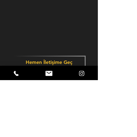
Hemen İletişime Geç
Copyright © 2023,
BİNSEKİZ DİJİTAL
PAZARLAMA DANIŞMANLIK REKLAMCILIK
YAZILIM LTD. ŞTİ.
M8 Dijital'i daha yakından tanıyarak
yaptığımız işe ne kadar hakim olduğumuzu
daha iyi görebilirsiniz.
0551 278 22 22